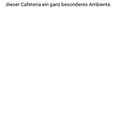
dieser Cafeteria ein ganz besonderes Ambiente.
„GESTALTEN MIT
FARBEN“
Lesen Sie unseren
aktuellen Beitrag
im Allgäuer
Wirtschaftsmagazin
04/2022
© 2026 Maler Vetter. Alle Rechte vorbehalten.